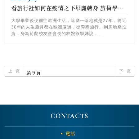
看旅行社如何在疫情之下華麗轉身 旅荷學姊林婉叡Olga的...
大學畢業後便前往歐洲生活，這麼一落地就是27年，將近
30年的人生歲月都在歐洲度過，從帶團旅行、到房地產投
資，身為荷蘭校友會會長的林婉叡學姊說，...
上一頁
下一頁
CONTACTS
電話