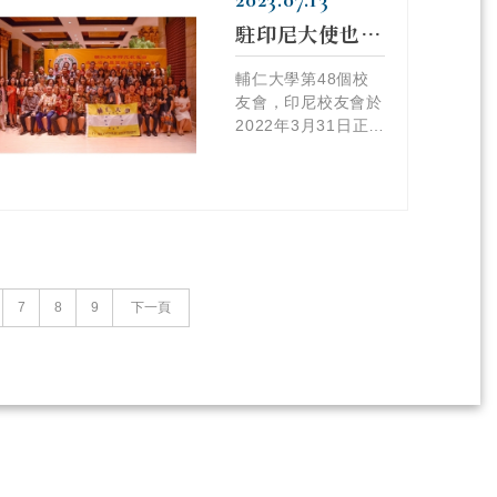
2023.07.13
駐印尼大使也來慶賀！ 江漢聲校長參訪印尼校友會周年紀念
輔仁大學第48個校
友會，印尼校友會於
2022年3月31日正式
成立，成立滿周年喜
迎母校師長來訪祝
賀!
7
8
9
下一頁