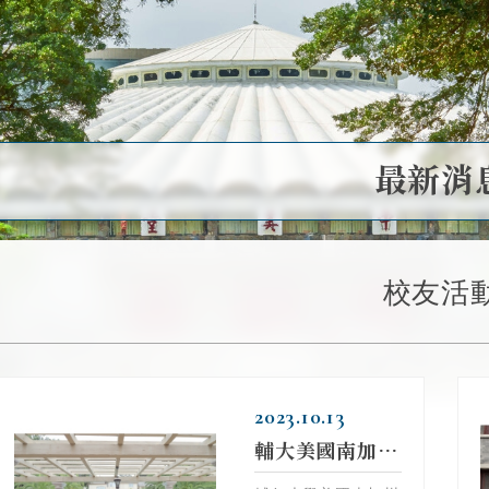
最新消
校友活
2023.10.13
輔大美國南加校友會聯歡 中秋佳節熱鬧慶團圓