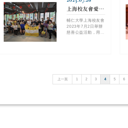
2023.07.26
上海校友會愛在仲夏 暖星．暖心公益活動
輔仁大學上海校友會
2023年7月2日舉辦
慈善公益活動，用愛
彩繪陪伴星兒度過仲
夏的午後。
上一頁
1
2
3
4
5
6