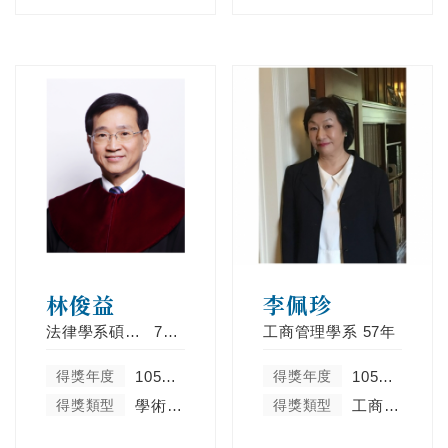
林俊益
李佩珍
法律學系碩士班
72年
工商管理學系
57年
得獎年度
105學年度
得獎年度
105學年度
得獎類型
學術卓越類
得獎類型
工商菁英類