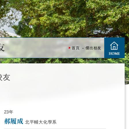
友
首頁
傑出校友
校友
23年
郝履成
北平輔大化學系