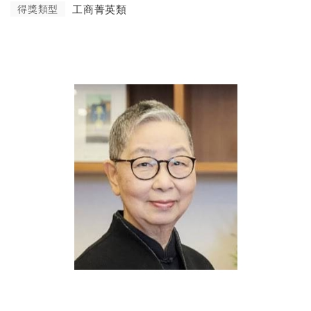
得獎類型
工商菁英類