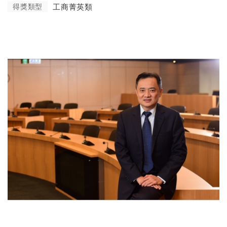
得獎類型
工商菁英類