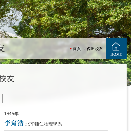
友
首頁
傑出校友
校友
度
1945年
李育浩
北平輔仁物理學系