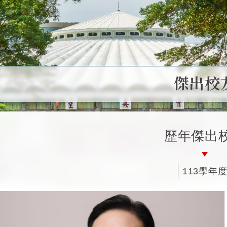
傑出校
歷年傑出
113學年