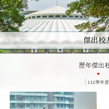
傑出校
歷年傑出
111學年