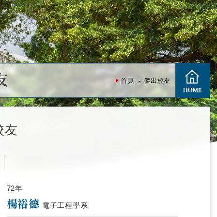
友
首頁
傑出校友
校友
度
72年
楊裕德
電子工程學系