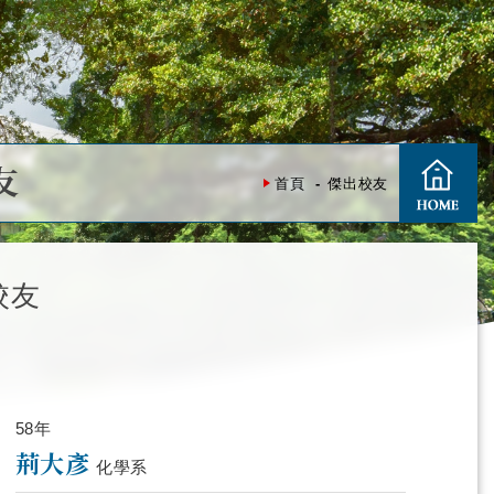
友
首頁
傑出校友
校友
58年
荊大彥
化學系