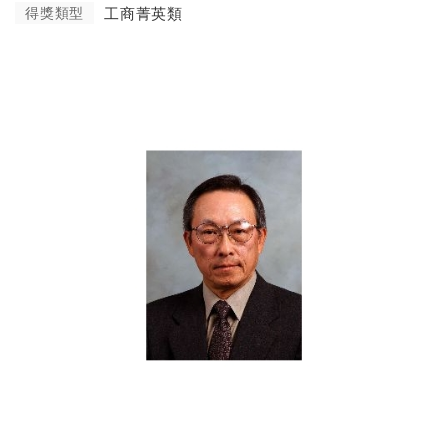
得獎類型
工商菁英類