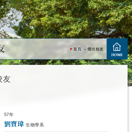
友
首頁
傑出校友
校友
57年
劉寶瑋
生物學系